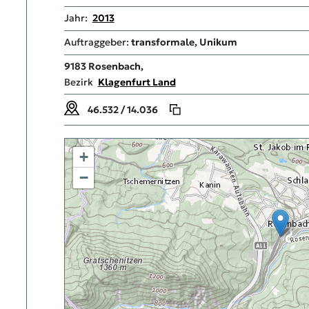
Jahr:
2013
Auftraggeber:
transformale, Unikum
9183
Rosenbach,
Bezirk
Klagenfurt Land
46.532 / 14.036
+
−