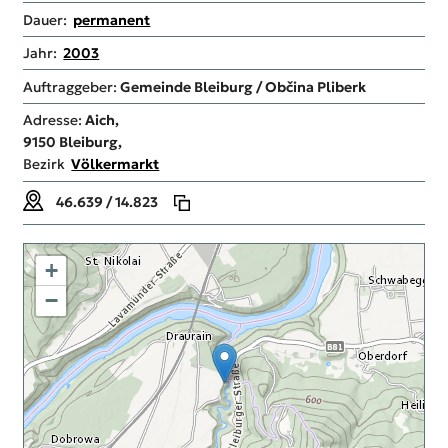
Dauer:
permanent
Jahr:
2003
Auftraggeber:
Gemeinde Bleiburg / Občina Pliberk
Adresse:
Aich,
9150
Bleiburg,
Bezirk
Völkermarkt
46.639 / 14.823
+
−