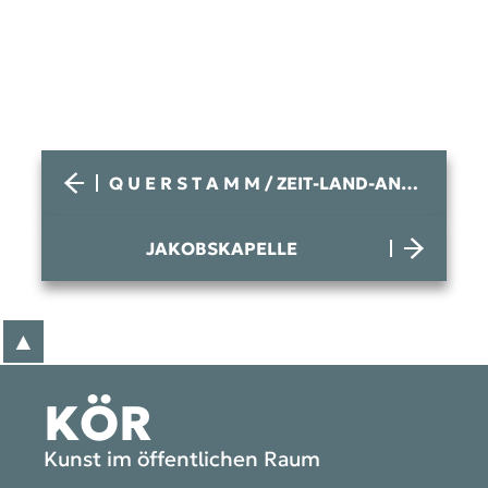
Q U E R S T A M M / ZEIT-LAND-ANTEIL
JAKOBSKAPELLE
▲
zum Anfang der Seite
KÖR
Kunst im öffentlichen Raum