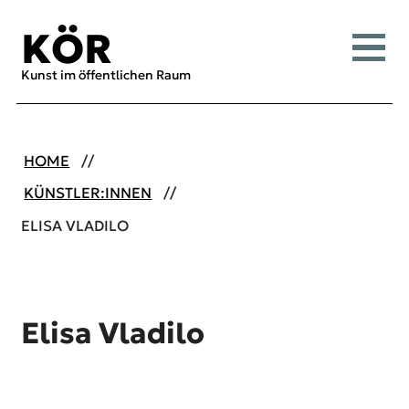
Inhalt [1]
Menü [2]
Suche [3]
KÖR
Menü
Kunst im öffentlichen Raum
HOME
KÜNSTLER:INNEN
ELISA VLADILO
Elisa Vladilo