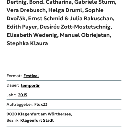
Dertnig,
Bond. Catharina,
Gabriele Sturm,
Vera Drebusch,
Helga Druml,
Sophie
Dvořák,
Ernst Schmid & Julia Rakuschan,
Edith Payer,
Desirée Zott-Mostetschnig,
Elisabeth Wedenig,
Manuel Obriejetan,
Stephka Klaura
Format:
Festival
Dauer:
temporär
Jahr:
2015
Auftraggeber:
Flux23
9020
Klagenfurt am Wörthersee,
Bezirk
Klagenfurt Stadt