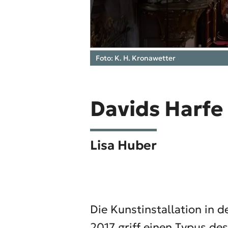
Foto: K. H. Kronawetter
Davids Harfe
Lisa Huber
Die Kunstinstallation in 
2017 griff einen Typus de