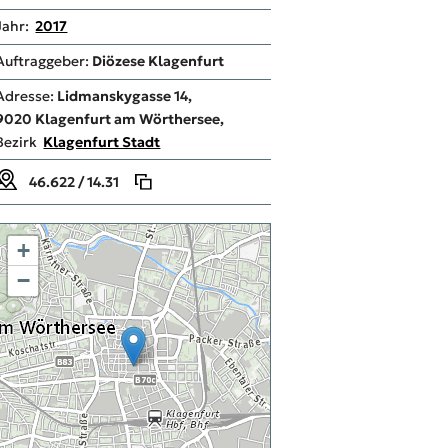
Jahr:
2017
Auftraggeber:
Diözese Klagenfurt
Adresse:
Lidmanskygasse 14,
9020
Klagenfurt am Wörthersee,
Bezirk
Klagenfurt Stadt
46.622 / 14.31
+
−