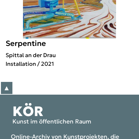
Serpentine
Spittal an der Drau
Installation
/ 2021
▲
zum Anfang der Seite
KÖR
Kunst im öffentlichen Raum
Online-Archiv von Kunstprojekten, die